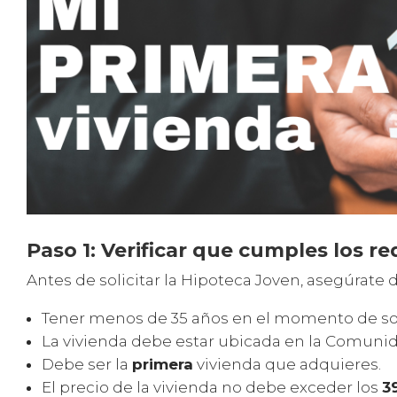
Paso 1: Verificar que cumples los re
Antes de solicitar la Hipoteca Joven, asegúrate 
Tener menos de 35 años en el momento de soli
La vivienda debe estar ubicada en la Comuni
Debe ser la
primera
vivienda que adquieres.
El precio de la vivienda no debe exceder los
3