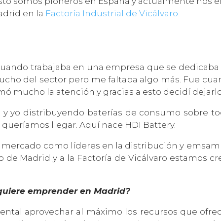
r esto somos pioneros en España y actualmente nos
adrid en la
Factoría Industrial de Vicálvaro.
ando trabajaba en una empresa que se dedicaba al 
ho del sector pero me faltaba algo más. Fue cuan
amó mucho la atención y gracias a esto decidí dejarl
 yo distribuyendo baterías de consumo sobre tod
 queríamos llegar. Aquí nace HDI Battery.
mercado como líderes en la distribución y emsambla
de Madrid y a la Factoría de Vicálvaro estamos crea
 quiere emprender en Madrid?
tal aprovechar al máximo los recursos que ofrece