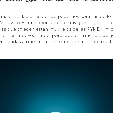
nas instalaciones donde podemos ser más de lo 
de Vicálvaro. Es una oportunidad muy grande y de l
udas que ofrecen están muy lejos de las PYME y mi
estamos aprovechando pero queda mucho trabajo
 ayudas a nuestro alcance, no a un nivel de mul