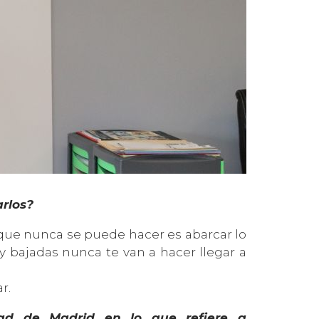
rlos?
que nunca se puede hacer es abarcar lo
y bajadas nunca te van a hacer llegar a
r.
ad de Madrid en lo que refiere a