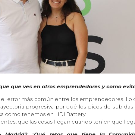
que que ves en otros emprendedores y cómo evita
s el error más común entre los emprendedores. Lo 
yectoria progresiva por qué los picos de subidas 
esa como tenemos en HDI Battery.
ientes, que las cosas llegan cuando tenien que llega
do Madrid? ¿Qué retos que tiene la Comunid